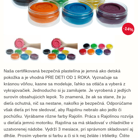
14%
Naša certifikovaná bezpečná plastelína je jemná ako detská
pokožka a je vhodná PRE DETI OD 1 ROKA. Vyznačuje sa
krásnou vôňou, kasne sa modeluje, ľahko sa otláča a vyberá z
vykrajovačiek. Jednoducho si ju zamilujete. Je vyrobená z jedlých
surovín obsahujúcich lepok. To znamená, že ak sa stane, že ju
dieťa ochutná, nič sa nestane, nakoľko je bezpečná. Odporúčame
však dieťa pri hre sledovať, aby Rajolínu nebralo ako jedlo či
pochúťku. Vyrábame rôzne farby Rajolín. Práca s Rajolínou rozvíja
u dieťaťa jemnú motoriku. Rajolína sa má skladovať v chladničke v
uzatvorenej nádobe. Vydrží 3 mesiace, pri správnom skladovaní aj
dlhšie. Prosím vyberte si farbu a či si k nej želáte i trblietky.
Čtěte