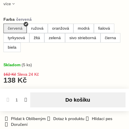
více
Farba
červená
ružová
oranžová
modrá
fialová
tyrkysová
žltá
zelená
sivo strieborná
čierna
biela
Skladom
(
5
ks)
162 Kč
Sleva
24 Kč
138 Kč
Do košíku
Přidat k Oblíbeným
Dotaz k produktu
Hlídací pes
Doručení